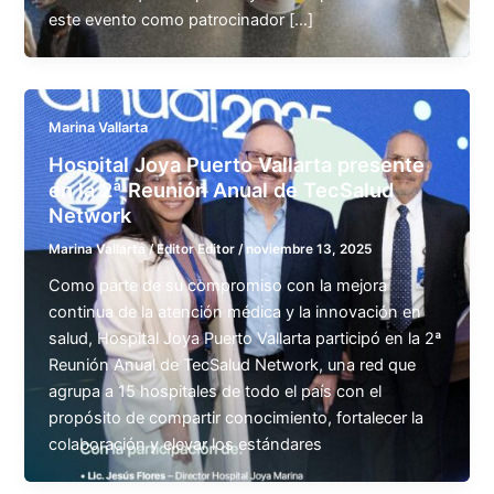
este evento como patrocinador […]
Marina Vallarta
Hospital Joya Puerto Vallarta presente
en la 2ª Reunión Anual de TecSalud
Network
Marina Vallarta
/
Editor Editor
/
noviembre 13, 2025
Como parte de su compromiso con la mejora
continua de la atención médica y la innovación en
salud, Hospital Joya Puerto Vallarta participó en la 2ª
Reunión Anual de TecSalud Network, una red que
agrupa a 15 hospitales de todo el país con el
propósito de compartir conocimiento, fortalecer la
colaboración y elevar los estándares