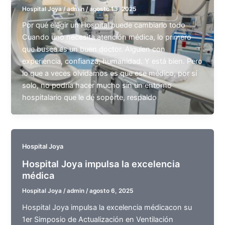
Hospital Joya
/
admin
/
agosto 13, 2025
Por qué elegir un Hospital puede cambiarlo todo
Cuando uno necesita atención médica, lo primero
que busca es un buen doctor. Alguien con
experiencia, confianza, humanidad. Y está bien. Pero
lo que a veces olvidamos es que ese médico, por sí
solo, no podría hacer mucho sin un entorno
hospitalario que le dé soporte, respaldo
Hospital Joya
Hospital Joya impulsa la excelencia
médica
Hospital Joya
/
admin
/
agosto 6, 2025
Hospital Joya impulsa la excelencia médicacon su
1er Simposio de Actualización en Ventilación