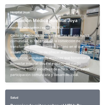
Hospital Joya
Fundación Médica Hospital Joya
Hospital Joya
/
admin
/
agosto 15, 2025
Cada que abrimos nuestras puertas en una nueva
comunidad, lo hacemos en la convicción de
transformar positivamente el entono en el que nos
instalamos. Además de ofrecer atención médica de
excelencia, impulsamos acciones que fomentan el
bienestar integral: dese el cuidado del medio
ambiente, hasta iniciativas de educación en salud,
participación comunitaria y desarrollo local.
Salud