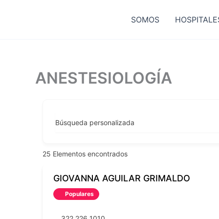
Ir
al
SOMOS
HOSPITALE
contenido
ANESTESIOLOGÍA
Búsqueda personalizada
25
Elementos encontrados
GIOVANNA AGUILAR GRIMALDO
Populares
322 226 1010