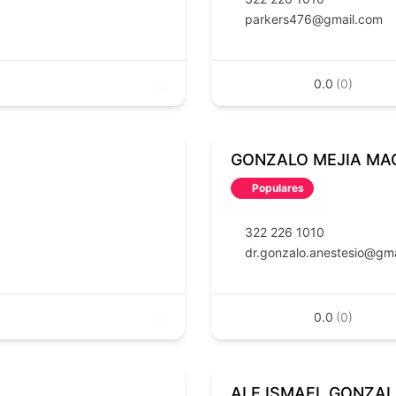
parkers476@gmail.com
0.0
(0)
GONZALO MEJIA MA
Populares
322 226 1010
dr.gonzalo.anestesio@gm
0.0
(0)
ALE ISMAEL GONZA