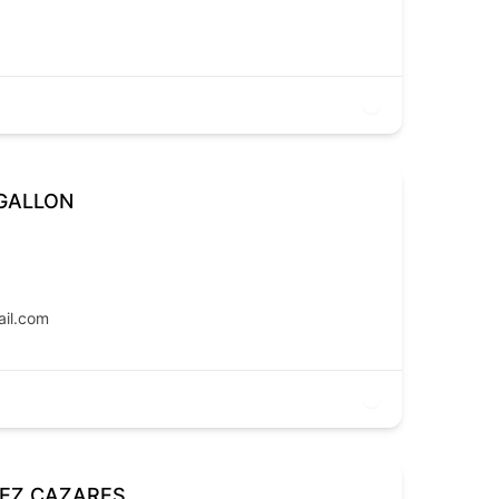
GALLON
ail.com
LEZ CAZARES