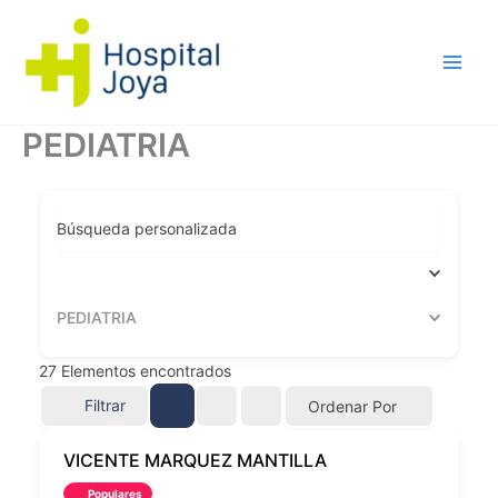
Ir
al
contenido
PEDIATRIA
Búsqueda personalizada
PEDIATRIA
27
Elementos encontrados
Filtrar
Ordenar Por
VICENTE MARQUEZ MANTILLA
Populares