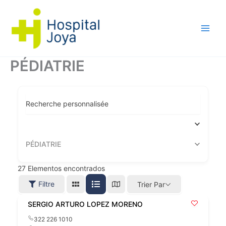
Aller
au
contenu
PÉDIATRIE
Recherche personnalisée
PÉDIATRIE
27
Elementos encontrados
Filtre
Trier Par
SERGIO ARTURO LOPEZ MORENO
322 226 1010