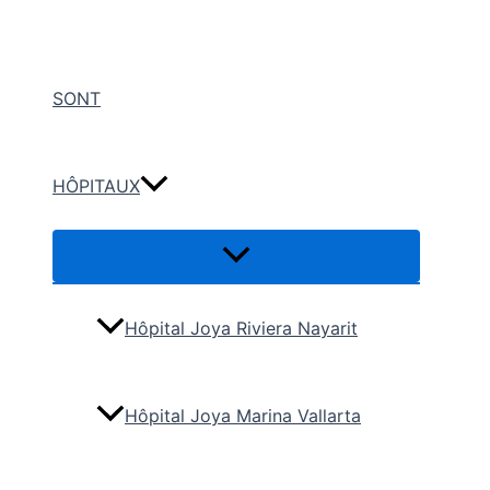
Aller
au
contenu
SONT
HÔPITAUX
Hôpital Joya Riviera Nayarit
Hôpital Joya Marina Vallarta