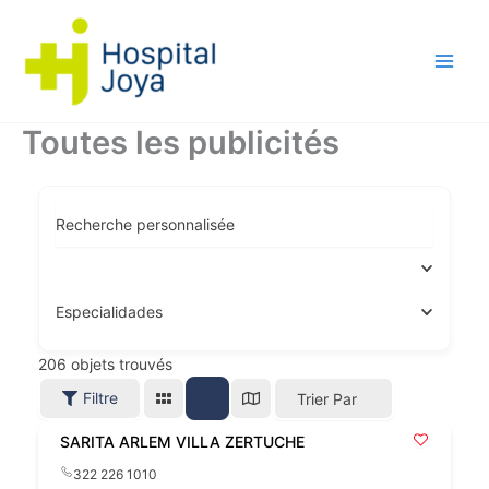
Aller
au
contenu
Toutes les publicités
Recherche personnalisée
Especialidades
206
objets trouvés
Filtre
Trier Par
SARITA ARLEM VILLA ZERTUCHE
322 226 1010