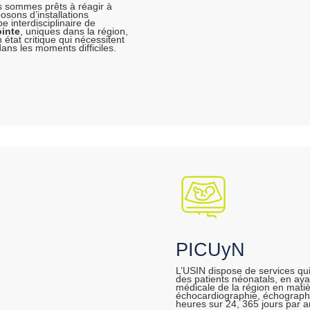
s sommes prêts à réagir à
osons d’installations
e interdisciplinaire de
inte
, uniques dans la région,
 état critique qui nécessitent
dans les moments difficiles.
PICUyN
L’USIN dispose de services qui 
des patients néonatals, en ayan
médicale de la région en matiè
échocardiographie, échographie
heures sur 24, 365 jours par 