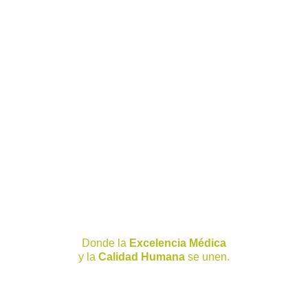
para cuidar
Cotiza tu Estudio
Red Hospitales Joya
Donde la
Excelencia Médica
y la
Calidad Humana
se unen.