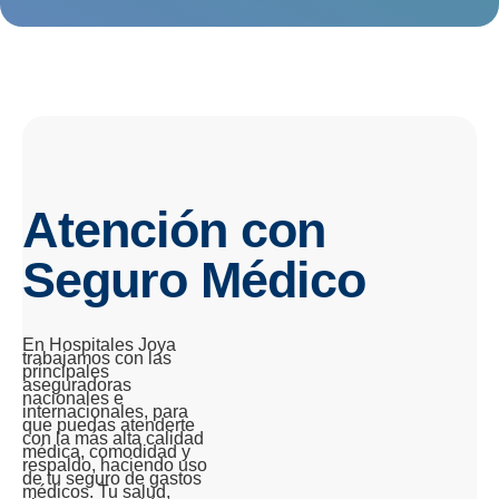
Atención con
Seguro Médico
En Hospitales Joya
trabajamos con las
principales
aseguradoras
nacionales e
internacionales, para
que puedas atenderte
con la más alta calidad
médica, comodidad y
respaldo, haciendo uso
de tu seguro de gastos
médicos. Tu salud,