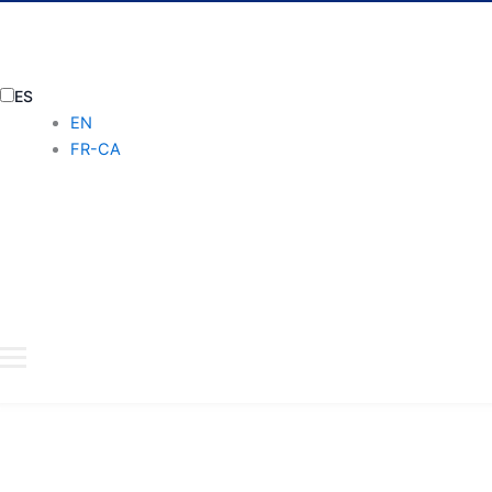
ES
EN
FR-CA
SOMOS
HOSPITALES
ESPECIALIDADES
MÉDICOS
SEGUROS
CUÍDATE
CONTACTO