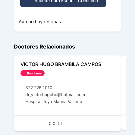
Accede Para Escribir Tu Reseña
Aún no hay reseñas.
Doctores Relacionados
VICTOR HUGO BRAMBILA CAMPOS
CA
VA
Populares
322 226 1010
3
dr_victorhugobc@hotmail.com
c
Hospital Joya Marina Vallarta
0.0
(0)