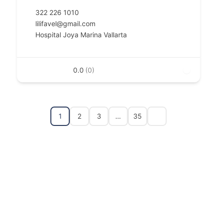
322 226 1010
lilifavel@gmail.com
Hospital Joya Marina Vallarta
0.0
(0)
1
2
3
…
35
ES
EN
FR-CA