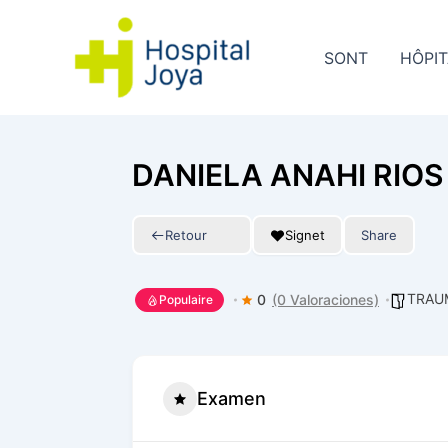
Aller
au
SONT
HÔPI
contenu
DANIELA ANAHI RIOS
Retour
Signet
Share
TRAU
0
(0 Valoraciones)
Populaire
Examen