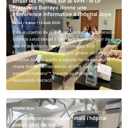
Briser les mythes sur le VPH : le Dr
Francisco Borrayo donne une
conférence informative à l’hôpital Joya
Santé
/
Admin
/
13 août 2025
Con el objetivo de promover una mejor comprensión
sobre la salud sexual y derribar mitos alrededor de
una de las infecciones más comunes, el Dr.
Francisco Joel Borrayo, médico gineco-obstetra de
Hospital Joya, impartió el pasado fin de semana la
charla titulada “Entendiendo el VPH, virus del
papiloma humano”*. Durante su charla, el
especialista destacó
Hôpital Joya
Le médecin vous guide, mais l’hôpital
prend soin de vous