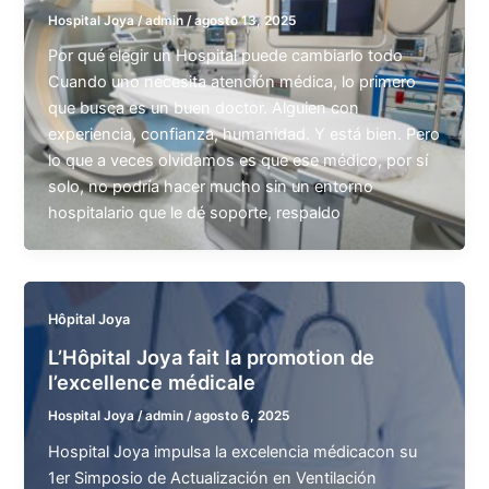
Hospital Joya
/
admin
/
agosto 13, 2025
Por qué elegir un Hospital puede cambiarlo todo
Cuando uno necesita atención médica, lo primero
que busca es un buen doctor. Alguien con
experiencia, confianza, humanidad. Y está bien. Pero
lo que a veces olvidamos es que ese médico, por sí
solo, no podría hacer mucho sin un entorno
hospitalario que le dé soporte, respaldo
Hôpital Joya
L’Hôpital Joya fait la promotion de
l’excellence médicale
Hospital Joya
/
admin
/
agosto 6, 2025
Hospital Joya impulsa la excelencia médicacon su
1er Simposio de Actualización en Ventilación