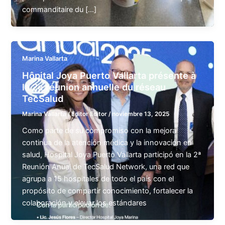
commanditaire du [...]
Marina Vallarta
Hôpital Joya Puerto Vallarta présente à
la 2e réunion annuelle du réseau
TecSalud
Marina Vallarta
/
Editor Editor
/
noviembre 13, 2025
Como parte de su compromiso con la mejora
continua de la atención médica y la innovación en
salud, Hospital Joya Puerto Vallarta participó en la 2ª
Reunión Anual de TecSalud Network, una red que
agrupa a 15 hospitales de todo el país con el
propósito de compartir conocimiento, fortalecer la
colaboración y elevar los estándares