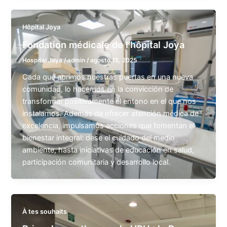
Hôpital Joya
Fondation médicale de l’hôpital Joya
Hospital Joya
/
admin
/
agosto 15, 2025
Cada que abrimos nuestras puertas en una nueva
comunidad, lo hacemos en la convicción de
transformar positivamente el entono en el que nos
instalamos. Además de ofrecer atención médica de
excelencia, impulsamos acciones que fomentan el
bienestar integral: dese el cuidado del medio
ambiente, hasta iniciativas de educación en salud,
participación comunitaria y desarrollo local.
À tes souhaits