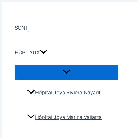
Aller
au
contenu
SONT
HÔPITAUX
Hôpital Joya Riviera Nayarit
Hôpital Joya Marina Vallarta