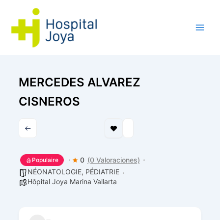
Aller
au
contenu
MERCEDES ALVAREZ
CISNEROS
0
(0 Valoraciones)
Populaire
NÉONATOLOGIE,
PÉDIATRIE
Hôpital Joya Marina Vallarta