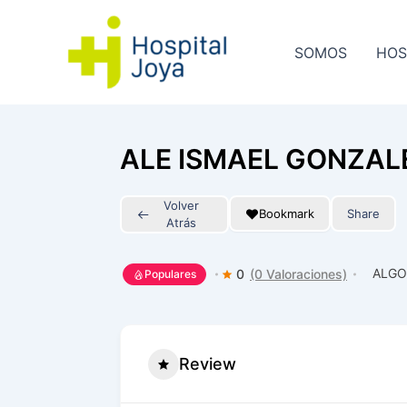
Ir
al
SOMOS
HOS
contenido
ALE ISMAEL GONZAL
Volver
Bookmark
Share
Atrás
ALGO
0
(0 Valoraciones)
Populares
Review