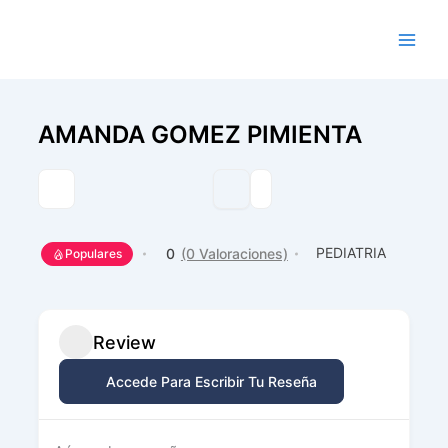
Ir
al
contenido
AMANDA GOMEZ PIMIENTA
PEDIATRIA
0
(0 Valoraciones)
Populares
Review
Accede Para Escribir Tu Reseña