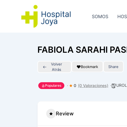
Ir
al
SOMOS
HOS
contenido
FABIOLA SARAHI PAS
Volver
Bookmark
Share
Atrás
UROL
0
(0 Valoraciones)
Populares
Review