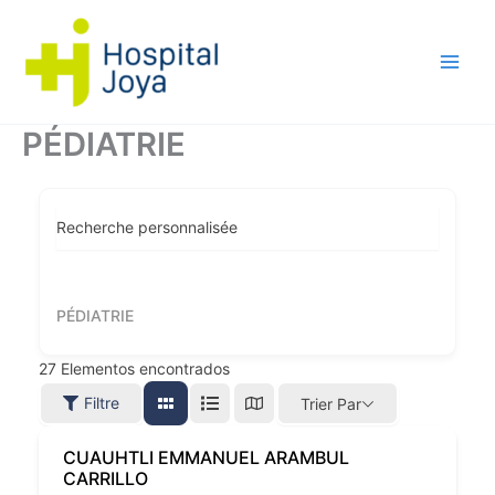
Aller
au
contenu
PÉDIATRIE
Recherche personnalisée
PÉDIATRIE
27
Elementos encontrados
Filtre
Trier Par
CUAUHTLI EMMANUEL ARAMBUL
CARRILLO