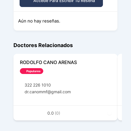
Accede Para Escribir Tu Reseña
Aún no hay reseñas.
Doctores Relacionados
RODOLFO CANO ARENAS
SA
Populares
322 226 1010
3
dr.canommf@gmail.com
s
0.0
(0)