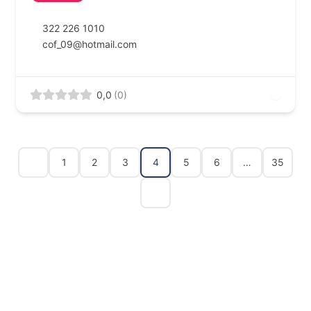
322 226 1010
cof_09@hotmail.com
0,0
(0)
1
2
3
4
5
6
…
35
FR-CA