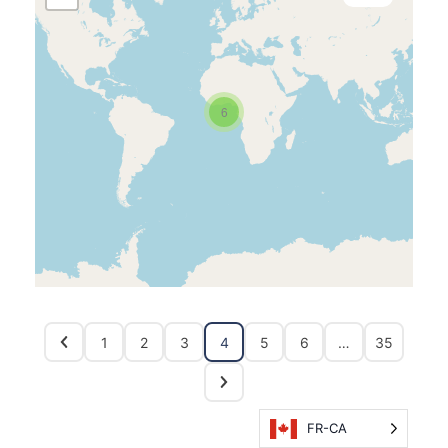
6
1
2
3
4
5
6
…
35
FR-CA