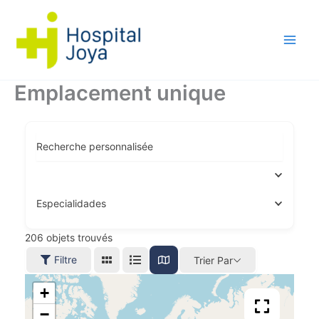
Aller
au
contenu
Emplacement unique
Recherche personnalisée
Especialidades
206
objets trouvés
Filtre
Trier Par
+
−